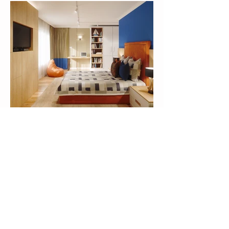
2025 Diana Petkova Design LTD. All Rights
Reserved.
00359 898 261 671
dianapetkova7@gmail.com