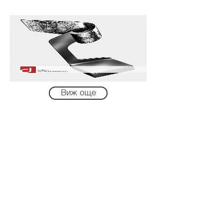
Виж още
"Диана Петкова
Дизайн"
сред номинираните на
Dibla Design Awards